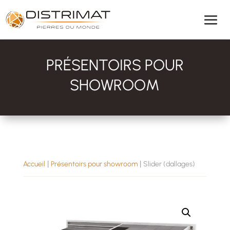
PRÉSENTOIRS POUR
SHOWROOM
|
|
Accueil
Présentoirs pour showroom
Slider (dallages)