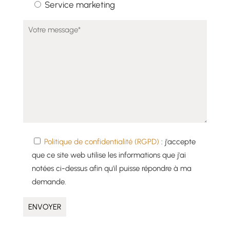
Service marketing
Politique de confidentialité (RGPD)
: j'accepte
que ce site web utilise les informations que j'ai
notées ci-dessus afin qu'il puisse répondre à ma
demande.
A