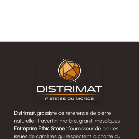
l
t
e
r
n
a
t
i
v
e
:
Distrimat,
grossiste de référence de pierre
naturelle : travertin, marbre, granit, mosaïques.
Entreprise Ethic Stone :
fournisseur de pierres
issues de carrières qui respectent la charte du