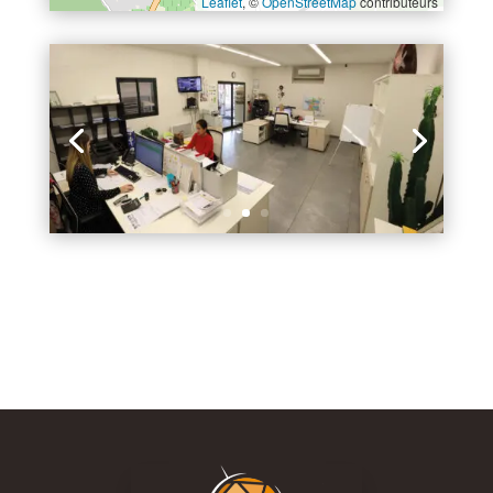
Leaflet
, ©
OpenStreetMap
contributeurs