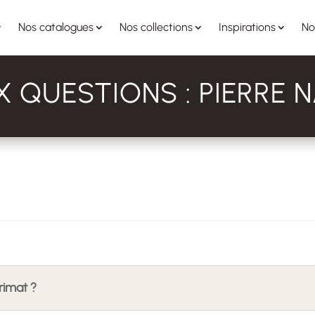
Nos catalogues
Nos collections
Inspirations
No
X QUESTIONS : PIERRE 
rimat ?