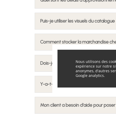
Quel sont les délais d’approvisionnem
Puis-je utiliser les visuels du catalogue
Comment stocker la marchandise chez l
Nous utilisons des cook
Dois-je traiter les pierres ? Quel traite
expérience sur notre si
anonymes, d'autres ser
Google analytics.
Y-a-t-il des recommandations à pren
Mon client a besoin d’aide pour poser