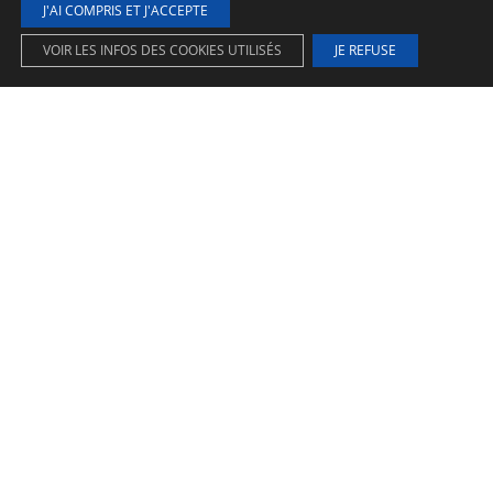
;
J'AI COMPRIS ET J'ACCEPTE
VOIR LES INFOS DES COOKIES UTILISÉS
JE REFUSE
DESERT
Présentation
Ambiances
Couleurs/formats
Téléchargements
FAQ
|
|
Accueil
Collections
Desert
Nuances naturelles de